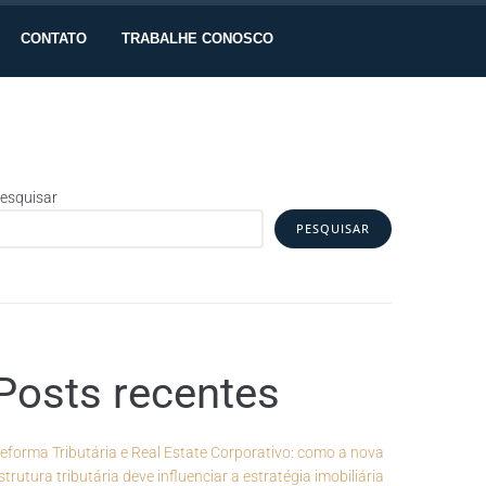
CONTATO
TRABALHE CONOSCO
esquisar
PESQUISAR
Posts recentes
eforma Tributária e Real Estate Corporativo: como a nova
strutura tributária deve influenciar a estratégia imobiliária