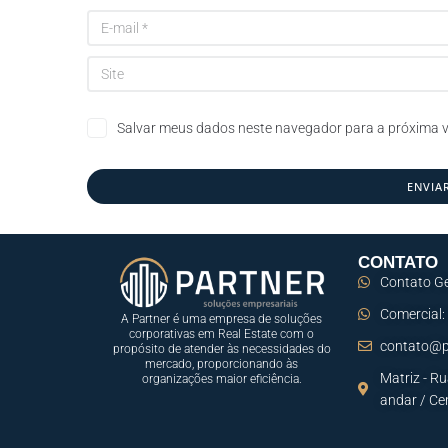
Salvar meus dados neste navegador para a próxima v
CONTATO
Contato Ge
Comercial:
A Partner é uma empresa de soluções
corporativas em Real Estate com o
contato@p
propósito de atender às necessidades do
mercado, proporcionando às
Matriz - Ru
organizações maior eficiência.
andar / Ce