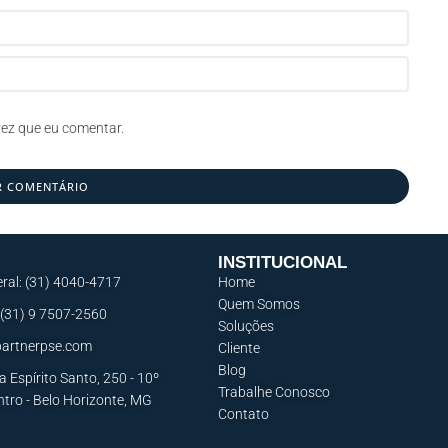
ez que eu comentar.
INSTITUCIONAL
ral: (31) 4040-4717
Home
Quem Somos
 (31) 9 7507-2560
Soluções
artnerpse.com
Cliente
Blog
a Espírito Santo, 250 - 10º
Trabalhe Conosco
ntro - Belo Horizonte, MG
Contato