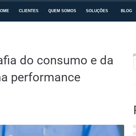
HOME
CLIENTES
QUEM SOMOS
SOLUÇÕES
BLOG
P
afia do consumo e da
na performance
R
e