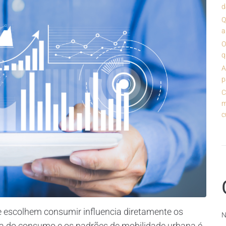
d
Q
a
O
q
A
p
C
m
c
 escolhem consumir influencia diretamente os
N
ia do consumo e os padrões de mobilidade urbana é