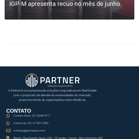
IGP-M apresenta recuo no mês de junho
LEIA MAIS
A Partner é uma empresa de soluções corporativas em Real Estate
com o propósito de atender às necessidades do mercado,
proporcionando às organizações maior eficiência.
CONTATO
Contato Geral: (31) 4040-4717
Comercial: (31) 9 7507-2560
contato@partnerpse.com
Matriz - Rua Espírito Santo, 250 - 10º andar / Centro - Belo Horizonte, MG