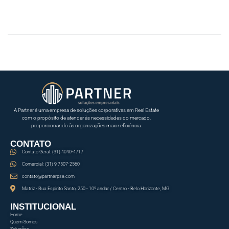
A Partner é uma empresa de soluções corporativas em Real Estate
com o propósito de atender às necessidades do mercado,
proporcionando às organizações maior eficiência.
CONTATO
Contato Geral: (31) 4040-4717
Comercial: (31) 9 7507-2560
contato@partnerpse.com
Matriz - Rua Espírito Santo, 250 - 10º andar / Centro - Belo Horizonte, MG
INSTITUCIONAL
Home
Quem Somos