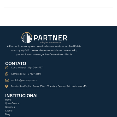
A Partner é uma empresa de soluções corporativas em Real Estate
com o propósito de atender às necessidades do mercado,
proporcionando às organizações maior eficiência.
CONTATO
Contato Geral: (31) 4040-4717
Comercial: (31) 9 7507-2560
contato@partnerpse.com
Matriz - Rua Espírito Santo, 250 - 10º andar / Centro - Belo Horizonte, MG
INSTITUCIONAL
Home
Quem Somos
Soluções
Cliente
Blog