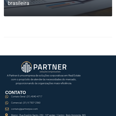
brasileira
LEIA MAIS
A Partner é uma empresa de soluções corporativas em Real Estate
com o propósito de atender às necessidades do mercado,
proporcionando às organizações maior eficiência.
CONTATO
Contato Geral: (31) 4040-4717
Comercial: (31) 9 7507-2560
contato@partnerpse.com
Matriz - Rua Espírito Santo, 250 - 10º andar / Centro - Belo Horizonte, MG