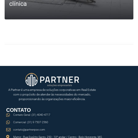
clínica
LEIA MAIS
A Partner é uma empresa de soluções corporativas em Real Estate
com o propósito de atender às necessidades do mercado,
proporcionando às organizações maior eficiência.
CONTATO
Contato Geral: (31) 4040-4717
Comercial: (31) 9 7507-2560
contato@partnerpse.com
Matriz - Rua Espírito Santo, 250 - 10º andar / Centro - Belo Horizonte, MG