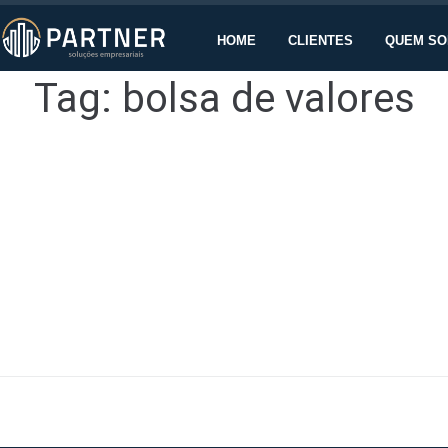
HOME
CLIENTES
QUEM S
Tag:
bolsa de valores
tada com uma “guerra fria” entre Rússia e Ucrânia
relatados por analistas são uma forte queda nas bolsas de valores, um
 últimos...