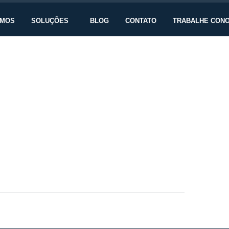
OMOS
SOLUÇÕES
BLOG
CONTATO
TRABALHE CON
para 0,52% em maio após alta de 1,41% em abril,