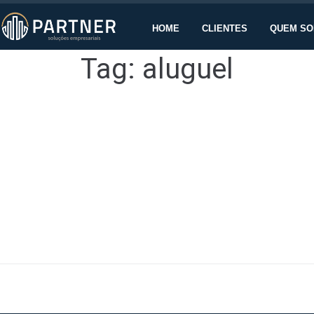
HOME
CLIENTES
QUEM S
Tag:
aluguel
 a 0,52% em maio; em 12 meses, alta é de 10,72%
omo parâmetro para revisão dos contratos de locação de imóveis, caiu 
m 12...