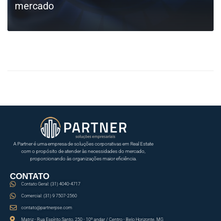
mercado
LEIA MAIS
A Partner é uma empresa de soluções corporativas em Real Estate
com o propósito de atender às necessidades do mercado,
proporcionando às organizações maior eficiência.
CONTATO
Contato Geral: (31) 4040-4717
Comercial: (31) 9 7507-2560
contato@partnerpse.com
Matriz - Rua Espírito Santo, 250 - 10º andar / Centro - Belo Horizonte, MG